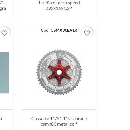
42-
1 radio dt aero speed
gra
293x1.8/1.2 *
Cod:
CSMX80EA1R
favorite_border
favorite_border
er
Cassette 11/51 11v sunrace
csmx80 metalico *