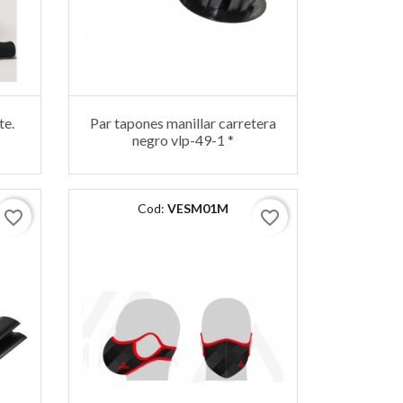
te.
Par tapones manillar carretera
negro vlp-49-1 *
Cod:
VESM01M
favorite_border
favorite_border