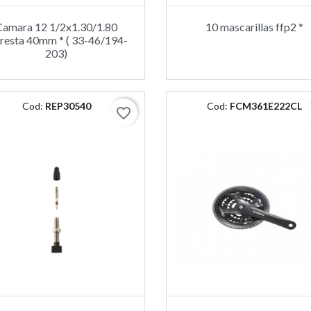
Camara 12 1/2x1.30/1.80
10 mascarillas ffp2 *
presta 40mm * ( 33-46/194-
203)
Cod:
REP30540
Cod:
FCM361E222CL
favorite_border