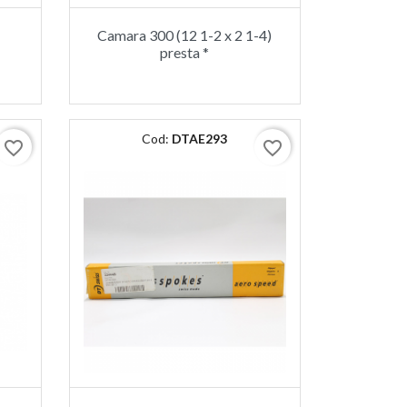
Camara 300 (12 1-2 x 2 1-4)
presta *
Cod:
DTAE293
favorite_border
favorite_border