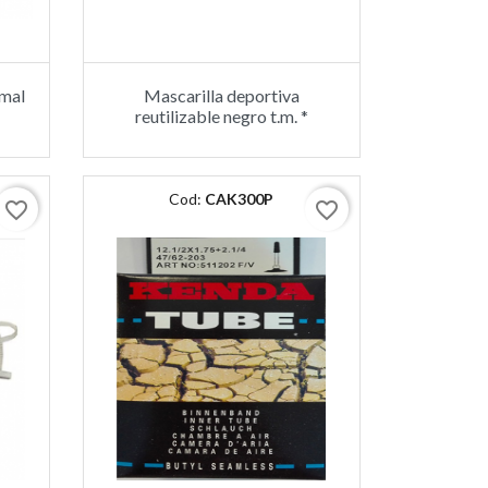
rmal
Mascarilla deportiva
reutilizable negro t.m. *
Cod:
CAK300P
favorite_border
favorite_border