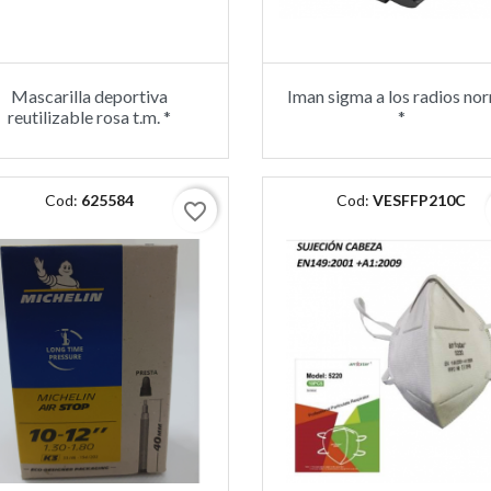
Mascarilla deportiva
Iman sigma a los radios no
reutilizable rosa t.m. *
*
Cod:
625584
Cod:
VESFFP210C
favorite_border