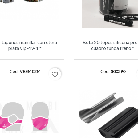
 tapones manillar carretera
Bote 20 topes silicona pro
plata vlp-49-1 *
cuadro funda freno *
Cod:
VESM02M
Cod:
S00390
favorite_border