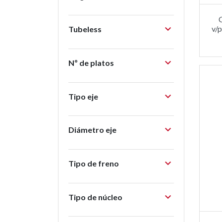

v/
Tubeless

Nº de platos

Tipo eje

Diámetro eje

Tipo de freno

Tipo de núcleo