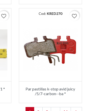
Cod:
KRED270
favorite_border
favorite_border
1 *
Par pastillas k-stop avid juicy
/5/7-carbon--ba *