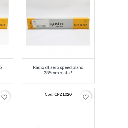
o
Radio dt aero speed plano
285mm plata *
Cod:
CPZ1020
favorite_border
favorite_border