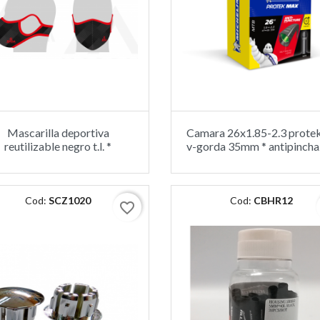
Mascarilla deportiva
Camara 26x1.85-2.3 prote
reutilizable negro t.l. *
v-gorda 35mm * antipinch
Cod:
SCZ1020
Cod:
CBHR12
favorite_border