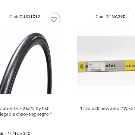
Cod:
CU311012
Cod:
DTNA290
favorite_border
Cubierta 700x25 fly fish
1 radio dt new aero 290x2/
legable chaoyang negro *
dos 1-24 de 320