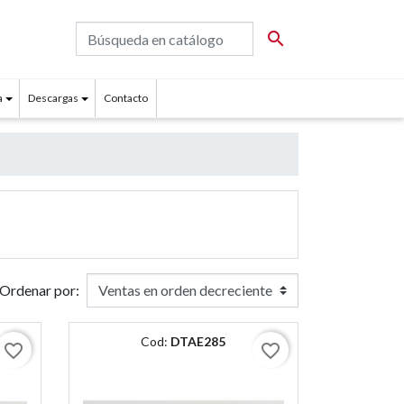

a
Descargas
Contacto
Ordenar por:
Cod:
DTAE285
favorite_border
favorite_border