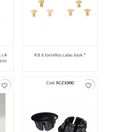
k c4
Kit 6 tornillos calas look *
azos
Cod:
SCZ1000
favorite_border
favorite_border