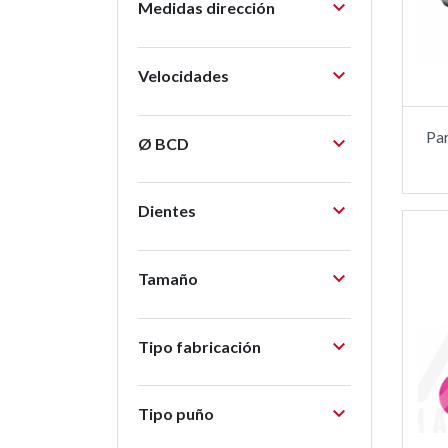

Medidas dirección

Velocidades
Par

Ø BCD

Dientes

Tamaño

Tipo fabricación

Tipo puño