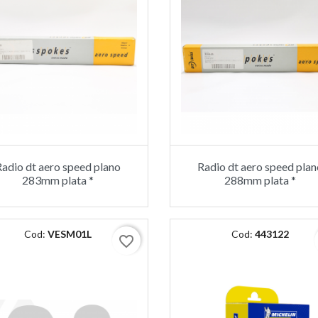
Radio dt aero speed plano
Radio dt aero speed plan
283mm plata *
288mm plata *
Cod:
VESM01L
Cod:
443122
favorite_border