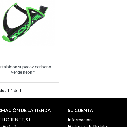
rtabidon supacaz carbono
verde neon *
dos 1-1 de 1
RMACIÓN DE LA TIENDA
SU CUENTA
 LLORENTE, S.L.
Información
a Forja 2
Historico de Pedidos