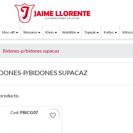
Muc-off
Shimano
Klein
Weldtite
Topeak
Kellys
Vittori
Bidones-p/bidones supacaz
IDONES-P/BIDONES SUPACAZ
producto.
Cod:
PBICG07
favorite_border