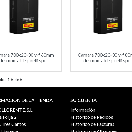
mara 700x23-30 v-f 60mm
Camara 700x23-30 v-f 8
desmontable pirelli spor
desmontable pirelli spo
dos 1-5 de 5
RMACIÓN DE LA TIENDA
SU CUENTA
 LLORENTE, S.L.
Información
a Forja 2
Historico de Pedidos
 Tres Cantos
Histórico de Facturas
, España
Histórico de Albaranes