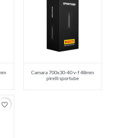
0mm
Camara 700x30-40 v-f 48mm
pirelli sportube
favorite_border