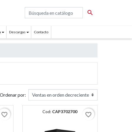

a
Descargas
Contacto
Ordenar por:
Cod:
CAP3702700
favorite_border
favorite_border