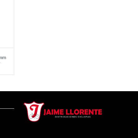
0mm
r