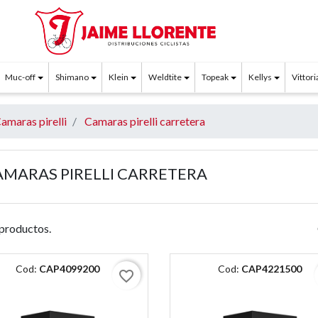
Muc-off
Shimano
Klein
Weldtite
Topeak
Kellys
Vittori
amaras pirelli
Camaras pirelli carretera
AMARAS PIRELLI CARRETERA
productos.
Cod:
CAP4099200
Cod:
CAP4221500
favorite_border