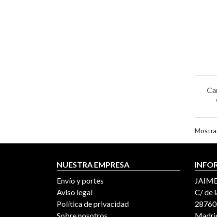
Ca
Mostra
NUESTRA EMPRESA
INFO
Envío y portes
JAIME
Aviso legal
C/ de l
Política de privacidad
28760,
Sobre nosotros
Madrid