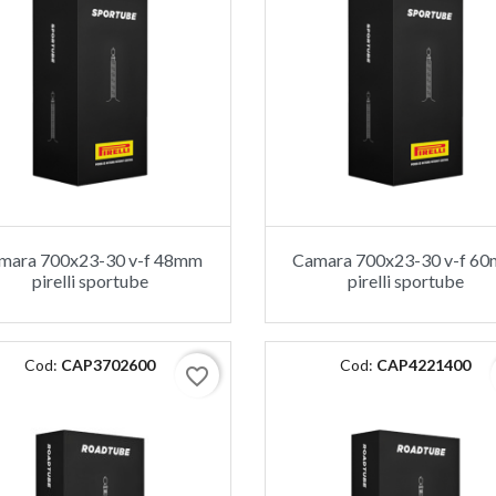
mara 700x23-30 v-f 48mm
Camara 700x23-30 v-f 6
pirelli sportube
pirelli sportube
Cod:
CAP3702600
Cod:
CAP4221400
favorite_border