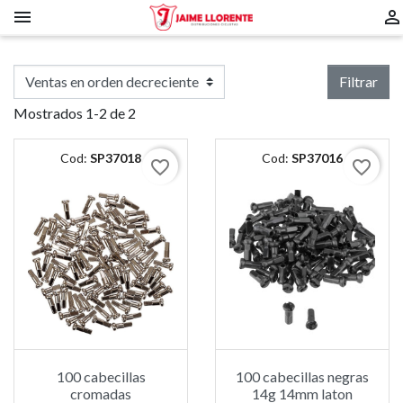


Filtrar
Mostrados 1-2 de 2
Cod:
SP37018
Cod:
SP37016
favorite_border
favorite_border
100 cabecillas
100 cabecillas negras
cromadas
14g 14mm laton