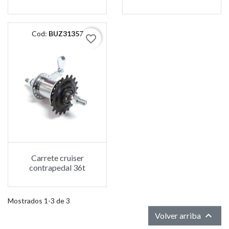
Cod:
BUZ31357
favorite_border
Carrete cruiser
contrapedal 36t
Mostrados 1-3 de 3

Volver arriba