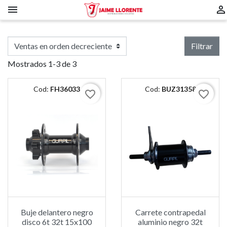


Filtrar
Mostrados 1-3 de 3
Cod:
FH36033
Cod:
BUZ31358
favorite_border
favorite_border
Buje delantero negro
Carrete contrapedal
disco 6t 32t 15x100
aluminio negro 32t