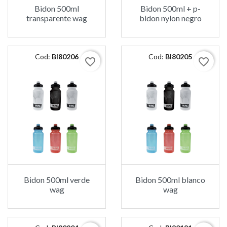
Bidon 500ml
Bidon 500ml + p-
transparente wag
bidon nylon negro
Cod:
BI80206
Cod:
BI80205
favorite_border
favorite_border
Bidon 500ml verde
Bidon 500ml blanco
wag
wag