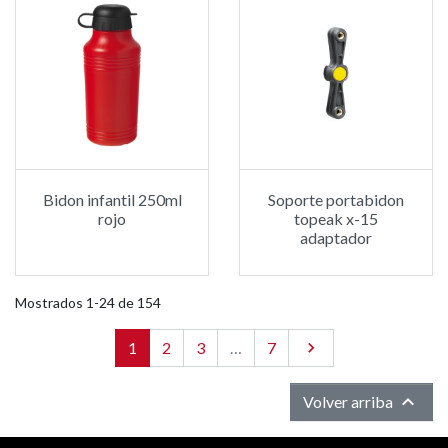
Bidon infantil 250ml
Soporte portabidon
rojo
topeak x-15
adaptador
Mostrados 1-24 de 154
1
2
3
…
7
Siguiente


Volver arriba