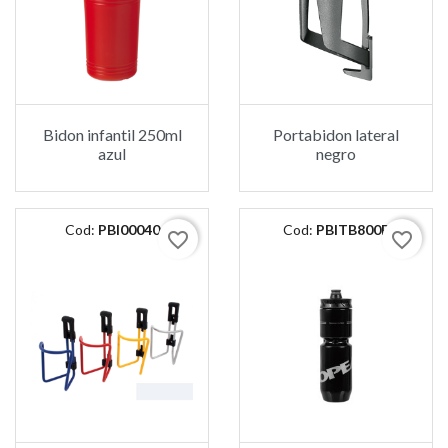
Bidon infantil 250ml
Portabidon lateral
azul
negro
Cod:
PBI00040
Cod:
PBITB800B
favorite_border
favorite_border