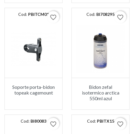
Cod:
PBITCM01
Cod:
BI708295
favorite_border
favorite_border
Soporte porta-bidon
Bidon zefal
topeak cagemount
isotermico arctica
550ml azul
Cod:
BI80083
Cod:
PBITX15
favorite_border
favorite_border