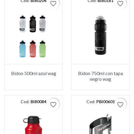
Cod:
BI80204
Cod:
BI80181
favorite_border
favorite_border
Bidon 500ml azul wag
Bidon 750ml con tapa
negro wag
Cod:
BI80084
Cod:
PBI00601
favorite_border
favorite_border