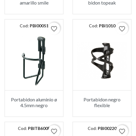
amarillo smile
bidon topeak
Cod:
PBI00051
Cod:
PBI1010
favorite_border
favorite_border
Portabidon aluminio ø
Portabidon negro
4.5mm negro
flexible
Cod:
PBITB600B
Cod:
PBI00220
favorite_border
favorite_border