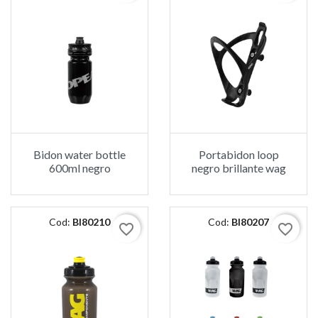
Bidon water bottle
Portabidon loop
600ml negro
negro brillante wag
Cod:
BI80210
Cod:
BI80207
favorite_border
favorite_border