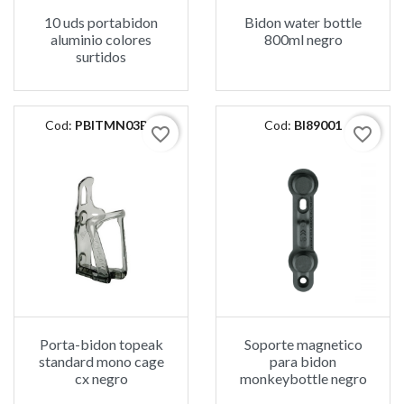
10 uds portabidon
Bidon water bottle
aluminio colores
800ml negro
surtidos
Cod:
PBITMN03BK
Cod:
BI89001
favorite_border
favorite_border
Porta-bidon topeak
Soporte magnetico
standard mono cage
para bidon
cx negro
monkeybottle negro