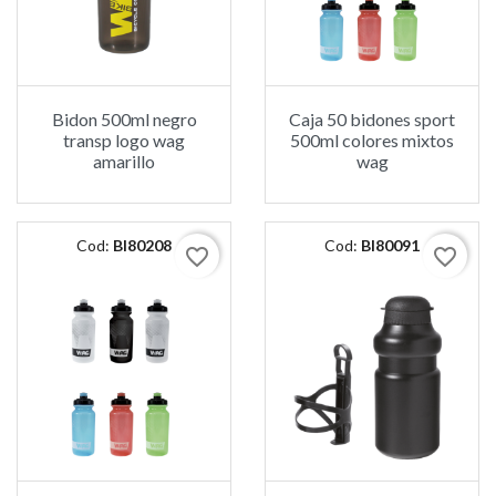
Bidon 500ml negro
Caja 50 bidones sport
transp logo wag
500ml colores mixtos
amarillo
wag
Cod:
BI80208
Cod:
BI80091
favorite_border
favorite_border