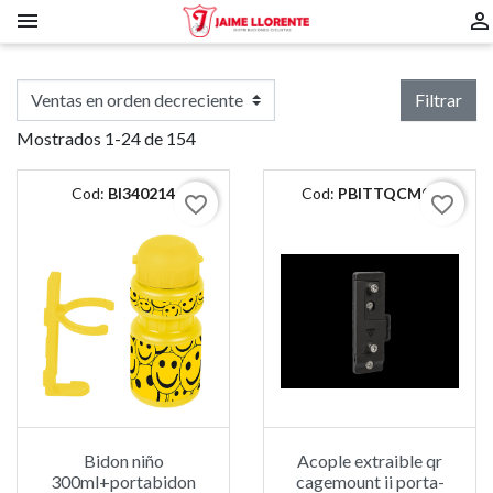


Filtrar
Mostrados 1-24 de 154
Cod:
BI340214
Cod:
PBITTQCM02
favorite_border
favorite_border
Bidon niño
Acople extraible qr
300ml+portabidon
cagemount ii porta-