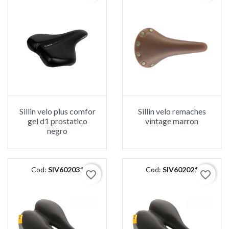
Sillin velo plus comfor
Sillin velo remaches
gel d1 prostatico
vintage marron
negro
Cod:
SIV602031
Cod:
SIV602021
favorite_border
favorite_border