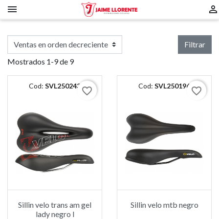


Filtrar
Mostrados 1-9 de 9
Cod:
SVL250243
Cod:
SVL250196
favorite_border
favorite_border
Sillin velo trans am gel
Sillin velo mtb negro
lady negro l