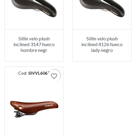
Sillin velo plush
Sillin velo plush
inclined 3147 hueco
inclined 4126 hueco
hombre negr
lady negro
Cod:
SIVVL6067
favorite_border