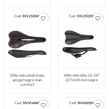
Cod:
SVL250242
Cod:
SVL250207
favorite_border
favorite_border
Sillin velo plush trans
Sillin velo niño 16-24"
am gel negro man
227x145 mm negro
comfort
Cod:
SIVVL6469
Cod:
SIV602056
favorite_border
favorite_border