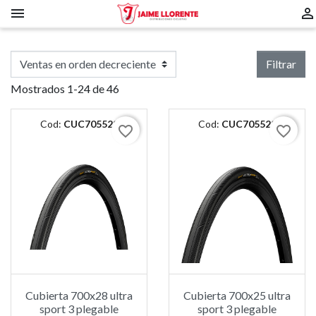


Filtrar
Mostrados 1-24 de 46
Cod:
CUC705529
Cod:
CUC705522
favorite_border
favorite_border
Cubierta 700x28 ultra
Cubierta 700x25 ultra
sport 3 plegable
sport 3 plegable