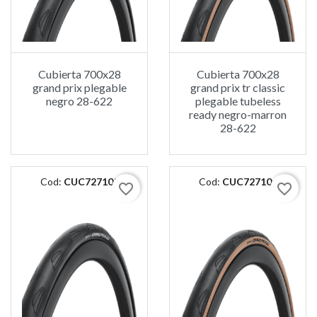
Cubierta 700x28
Cubierta 700x28
grand prix plegable
grand prix tr classic
negro 28-622
plegable tubeless
ready negro-marron
28-622
Cod:
CUC727105
Cod:
CUC727104
favorite_border
favorite_border