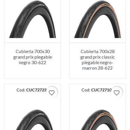
Cubierta 700x30
Cubierta 700x28
grand prix plegable
grand prix classic
negro 30-622
plegable negro-
marron 28-622
Cod:
CUC727231
Cod:
CUC727106
favorite_border
favorite_border