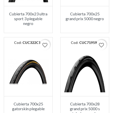
Cubierta 700x23 ultra
Cubierta 700x25
sport 3 plegable
grand prix 5000 negro
negro
Cod:
CUC322C10
Cod:
CUC719594
favorite_border
favorite_border
Cubierta 700x25
Cubierta 700x28
gatorskin plegable
grand prix 5000 s