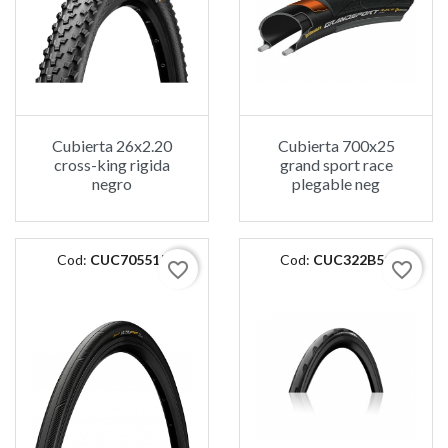
Cubierta 26x2.20
Cubierta 700x25
cross-king rigida
grand sport race
negro
plegable neg
Cod:
CUC705515
Cod:
CUC322B51
favorite_border
favorite_border