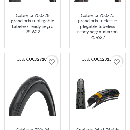
Cubierta 700x28
Cubierta 700x25
grand prix tr plegable
grand prix tr classic
tubeless ready negro
plegable tubeless
28-622
ready negro-marron
25-622
Cod:
CUC727103
Cod:
CUC323158
favorite_border
favorite_border
Cubierta 700x25
Cubierta 26x1.75 ride