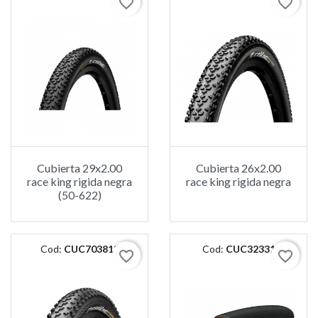
favorite_border
favorite_border
Cubierta 29x2.00
Cubierta 26x2.00
race king rigida negra
race king rigida negra
(50-622)
Cod:
CUC703813
Cod:
CUC32331
favorite_border
favorite_border