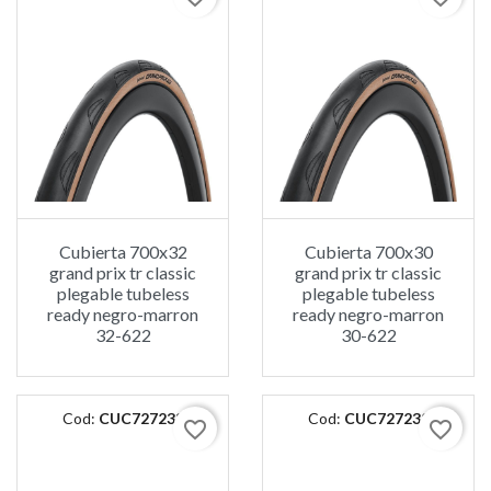
Cubierta 700x32
Cubierta 700x30
grand prix tr classic
grand prix tr classic
plegable tubeless
plegable tubeless
ready negro-marron
ready negro-marron
32-622
30-622
Cod:
CUC727233
Cod:
CUC727232
favorite_border
favorite_border