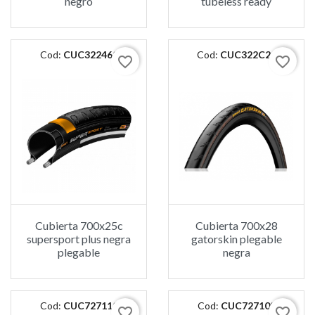
negro
tubeless ready
Cod:
CUC322460
Cod:
CUC322C20
favorite_border
favorite_border
Cubierta 700x25c
Cubierta 700x28
supersport plus negra
gatorskin plegable
plegable
negra
Cod:
CUC727110
Cod:
CUC727108
favorite_border
favorite_border