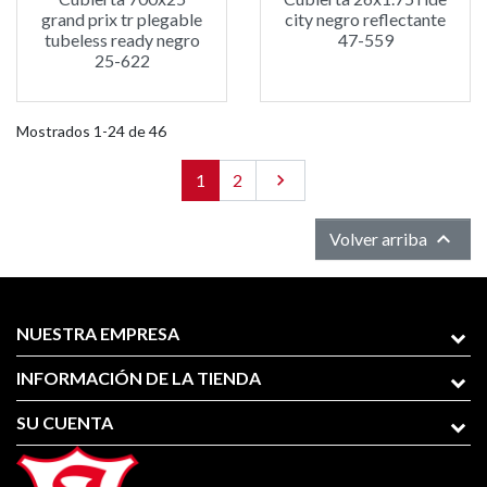
grand prix tr plegable
city negro reflectante
tubeless ready negro
47-559
25-622
Mostrados 1-24 de 46
1
2
Siguiente


Volver arriba
NUESTRA EMPRESA
INFORMACIÓN DE LA TIENDA
SU CUENTA