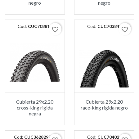
negro
negro
Cod:
CUC703814
Cod:
CUC703841
favorite_border
favorite_border
Cubierta 29x2.20
Cubierta 29x2.20
cross-king rigida
race-king rigida negro
negra
Cod:
CUC362829200
Cod:
CUC704021