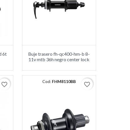
d 6t
Buje trasero fh-qc400-hm-b 8-
11v mtb 36h negro center lock
Cod:
FHM8110BB
favorite_border
favorite_border