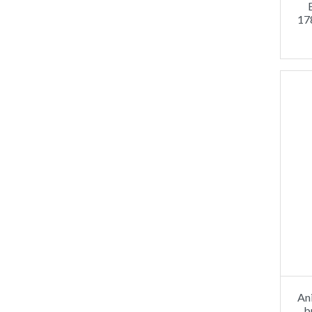
17
Ani
b