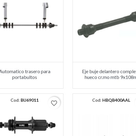
Automatico trasero para
Eje buje delantero compl
portabultos
hueco cr.mo mtb 9x108
Cod:
BU69011
Cod:
HBQB400AAL
favorite_border