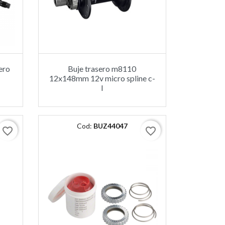
ero
Buje trasero m8110
12x148mm 12v micro spline c-
l
Cod:
BUZ44047
favorite_border
favorite_border