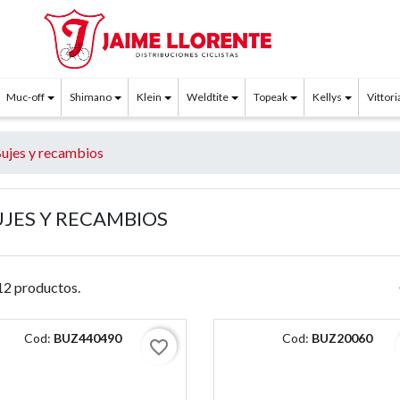
Muc-off
Shimano
Klein
Weldtite
Topeak
Kellys
Vittori
ujes y recambios
UJES Y RECAMBIOS
2 productos.
Cod:
BUZ440490
Cod:
BUZ20060
favorite_border