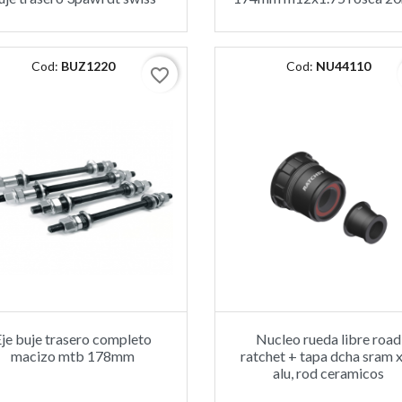
Cod:
BUZ1220
Cod:
NU44110
favorite_border
Eje buje trasero completo
Nucleo rueda libre road
macizo mtb 178mm
ratchet + tapa dcha sram 
alu, rod ceramicos