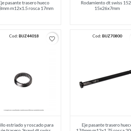
Eje pasante trasero hueco
Rodamiento dt swiss 15
8mm m12x1.5 rosca 17mm
15x26x7mm
Cod:
BUZ44018
Cod:
BUZ70800
favorite_border
llo estriado y roscado para
Eje pasante trasero huec
uje trasero 3pawl dt swiss
174mm m12x1.75 rosca 2