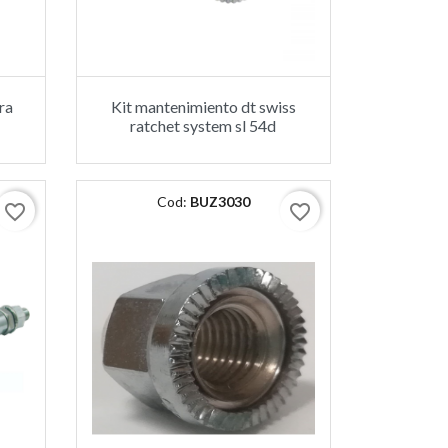
ra
Kit mantenimiento dt swiss
ratchet system sl 54d
Cod:
BUZ3030
favorite_border
favorite_border