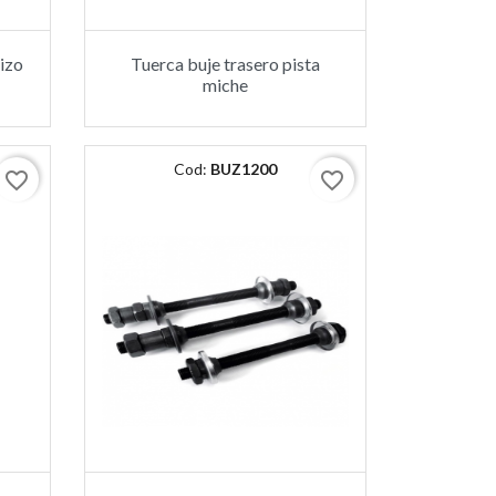
cizo
Tuerca buje trasero pista
miche
Cod:
BUZ1200
favorite_border
favorite_border