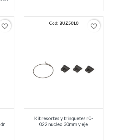
Cod:
BUZ5010
favorite_border
favorite_border
Kit resortes y trinquetes r0-
xdr
022 nucleo 30mm y eje