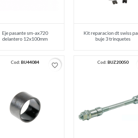
Eje pasante sm-ax720
Kit reparacion dt swiss pa
delantero 12x100mm
buje 3 trinquetes
Cod:
BU44084
Cod:
BUZ20050
favorite_border