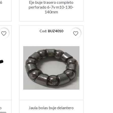
26
Eje buje trasero completo
perforado 6-7v m10-130-
140mm
Cod:
BUZ4010
favorite_border
favorite_border
o
Jaula bolas buje delantero
0mm