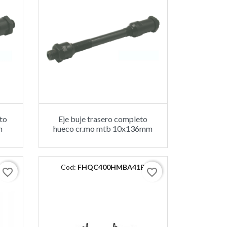
eto
Eje buje trasero completo
m
hueco cr.mo mtb 10x136mm
Cod:
FHQC400HMBA41B
favorite_border
favorite_border