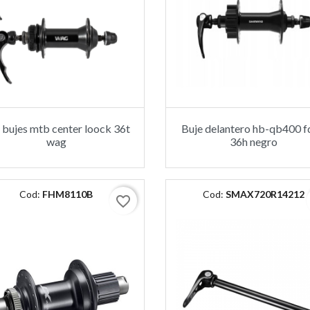
 bujes mtb center loock 36t
Buje delantero hb-qb400 f
wag
36h negro
Cod:
FHM8110B
Cod:
SMAX720R14212
favorite_border