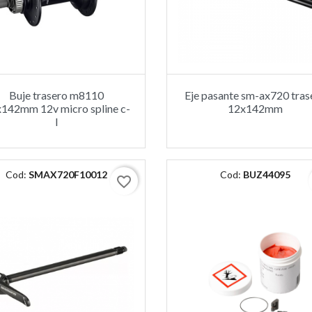
Buje trasero m8110
Eje pasante sm-ax720 tras
142mm 12v micro spline c-
12x142mm
l
Cod:
SMAX720F10012
Cod:
BUZ44095
favorite_border