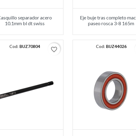
asquillo separador acero
Eje buje tras completo ma
10.1mm bl dt swiss
paseo rosca 3-8 165m
Cod:
BUZ70804
Cod:
BUZ44026
favorite_border