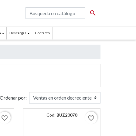

a
Descargas
Contacto
Ordenar por:
Cod:
BUZ20070
favorite_border
favorite_border