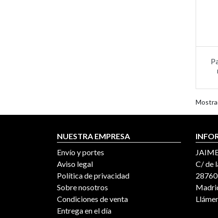
Pa
Mostra
NUESTRA EMPRESA
INFO
Envío y portes
JAIME
Aviso legal
C/ de l
Política de privacidad
28760,
Sobre nosotros
Madrid
Condiciones de venta
Lláme
Entrega en el día