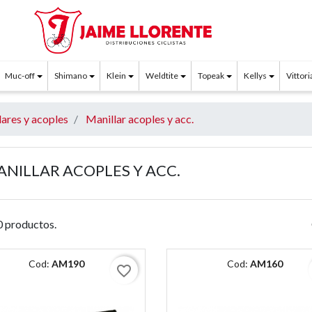
Muc-off
Shimano
Klein
Weldtite
Topeak
Kellys
Vittori
ares y acoples
Manillar acoples y acc.
NILLAR ACOPLES Y ACC.
 productos.
Cod:
AM190
Cod:
AM160
favorite_border