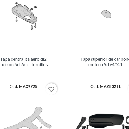
Tapa centralita aero di2
Tapa superior de carbon
metron 5d-6d c-tornillos
metron 5d v4041
Cod:
MA09725
Cod:
MAZ80211
favorite_border