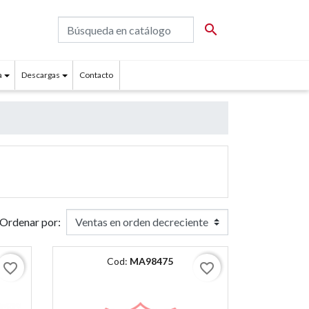

a
Descargas
Contacto
Ordenar por:
Cod:
MA98475
favorite_border
favorite_border