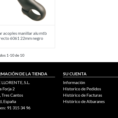
r acoples manillar alu mtb
recto 6061 22mm negro
dos 1-10 de 10
RMACIÓN DE LA TIENDA
SU CUENTA
 LLORENTE, S.L.
Información
a Forja 2
Historico de Pedidos
 Tres Cantos
Histórico de Facturas
, España
Histórico de Albaranes
nos:
91 315 34 96