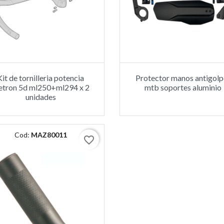
Kit de tornilleria potencia
Protector manos antigolp
tron 5d ml250+ml294 x 2
mtb soportes aluminio
unidades
Cod:
MAZ80011
favorite_border