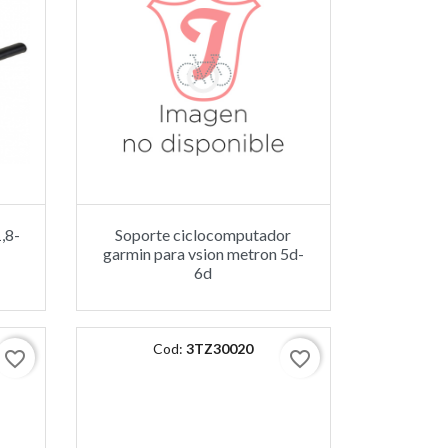
,8-
Soporte ciclocomputador
garmin para vsion metron 5d-
6d
Cod:
3TZ30020
favorite_border
favorite_border