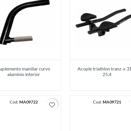
uplemento manillar curvo
Acople triathlon tranz-x 31
aluminio interior
25,4
Cod:
MA09722
Cod:
MA09721
favorite_border