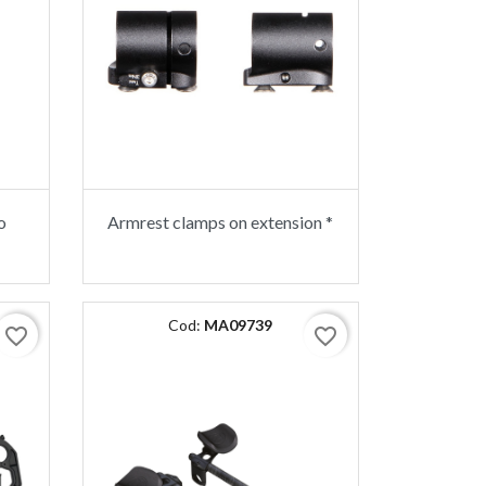
o
Armrest clamps on extension *
Cod:
MA09739
favorite_border
favorite_border