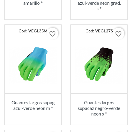
amarillo *
azul-verde neon grad.
s *
Cod:
VEGL35M
Cod:
VEGL27S
favorite_border
favorite_border
Guantes largos supag
Guantes largos
azul-verde neon m *
supacaz negro-verde
neon s *