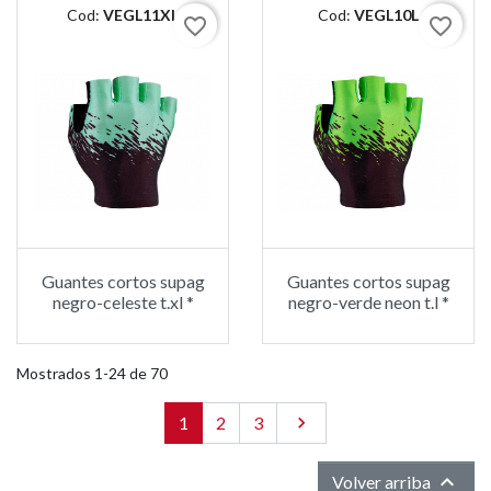
Cod:
VEGL11XL
Cod:
VEGL10L
favorite_border
favorite_border
Guantes cortos supag
Guantes cortos supag
negro-celeste t.xl *
negro-verde neon t.l *
Mostrados 1-24 de 70
1
2
3
Siguiente


Volver arriba