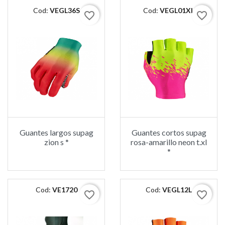
Cod:
VEGL36S
Cod:
VEGL01XL
favorite_border
favorite_border
Guantes largos supag
Guantes cortos supag
zion s *
rosa-amarillo neon t.xl
*
Cod:
VE1720
Cod:
VEGL12L
favorite_border
favorite_border