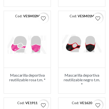
Cod:
VESM02M
Cod:
VESM01M
favorite_border
favorite_border
Mascarilla deportiva
Mascarilla deportiva
reutilizable rosa t.m. *
reutilizable negro t.m.
*
Cod:
VE1911
Cod:
VE1620
favorite_border
favorite_border