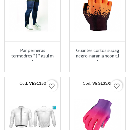
Par perneras
Guantes cortos supag
termodres " j " azul m
negro-naranja neon t.l
*
*
Cod:
VES1150
Cod:
VEGL33XL
favorite_border
favorite_border