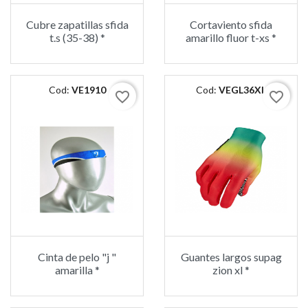
Cubre zapatillas sfida
Cortaviento sfida
t.s (35-38) *
amarillo fluor t-xs *
Cod:
VE1910
Cod:
VEGL36XL
favorite_border
favorite_border
Cinta de pelo "j "
Guantes largos supag
amarilla *
zion xl *