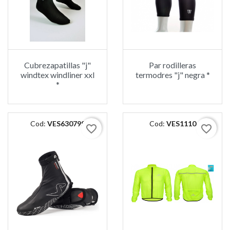
Cubrezapatillas "j"
Par rodilleras
windtex windliner xxl
termodres "j" negra *
*
Cod:
VES63079S
Cod:
VES1110
favorite_border
favorite_border