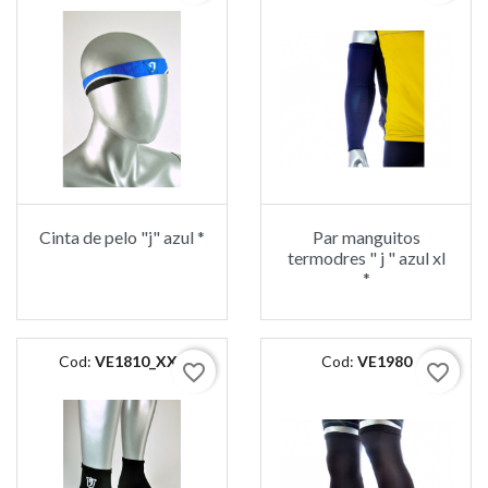
Cinta de pelo "j" azul *
Par manguitos
termodres " j " azul xl
*
Cod:
VE1810_XXL
Cod:
VE1980
favorite_border
favorite_border