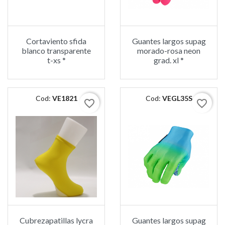
Cortaviento sfida
Guantes largos supag
blanco transparente
morado-rosa neon
t-xs *
grad. xl *
Cod:
VE1821
Cod:
VEGL35S
favorite_border
favorite_border
Cubrezapatillas lycra
Guantes largos supag