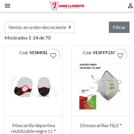


Filtrar
Mostrados 1-24 de 70
Cod:
VESM01L
Cod:
VESFFP210C
favorite_border
favorite_border
Mascarilla deportiva
10 mascarillas ffp2 *
reutilizable negro t.l. *