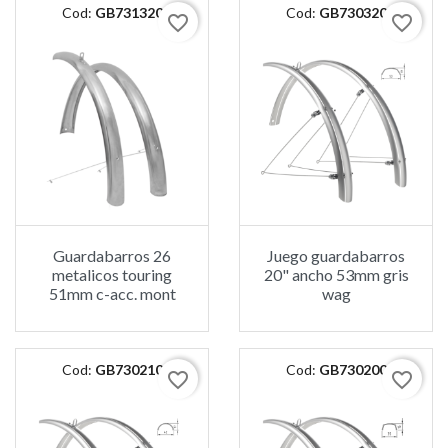
Cod:
GB731320
Cod:
GB730320
favorite_border
favorite_border
Guardabarros 26
Juego guardabarros
metalicos touring
20" ancho 53mm gris
51mm c-acc. mont
wag
Cod:
GB730210
Cod:
GB730200
favorite_border
favorite_border