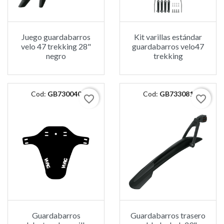
Juego guardabarros
Kit varillas estándar
velo 47 trekking 28"
guardabarros velo47
negro
trekking
Cod:
GB730040
Cod:
GB733081
favorite_border
favorite_border
Guardabarros
Guardabarros trasero