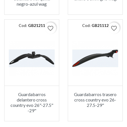
negro-azul wag
Cod:
GB21211
Cod:
GB21112
favorite_border
favorite_border
Guardabarros
Guardabarros trasero
delantero cross
cross country evo 26-
country evo 26"-27.5"
27.5-29"
-29"