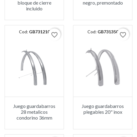
bloque de cierre
negro, premontado
incluido
Cod:
GB731210
Cod:
GB731350
favorite_border
favorite_border
Juego guardabarros
Juego guardabarros
28 metalicos
plegables 20" inox
condorino 36mm