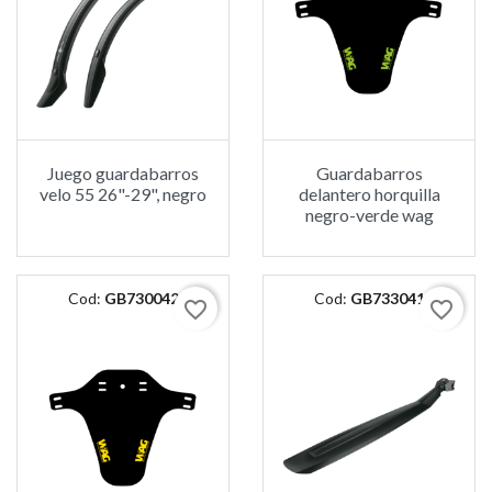
Juego guardabarros
Guardabarros
velo 55 26"-29", negro
delantero horquilla
negro-verde wag
Cod:
GB730042
Cod:
GB733041
favorite_border
favorite_border