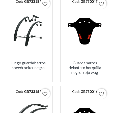
Cod:
GB733181
Cod:
GB730043
favorite_border
favorite_border
Juego guardabarros
Guardabarros
speedrocker negro
delantero horquilla
negro-rojo wag
Cod:
GB733151
Cod:
GB730046
favorite_border
favorite_border