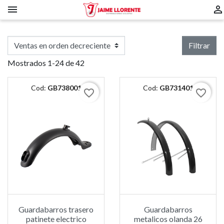


Filtrar
Mostrados 1-24 de 42
Cod:
GB738001
Cod:
GB731401
favorite_border
favorite_border
Guardabarros trasero
Guardabarros
patinete electrico
metalicos olanda 26