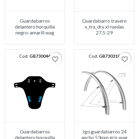
Guardabarros
Guardabarro trasero
delantero horquilla
x_tra_dry xl ruedas
negro-amarill wag
27.5-29
Cod:
GB730044
Cod:
GB730310
favorite_border
favorite_border
Guardabarros
Jgo.guardabarros 24
delantero horquilla
ancho 53mm gris wag