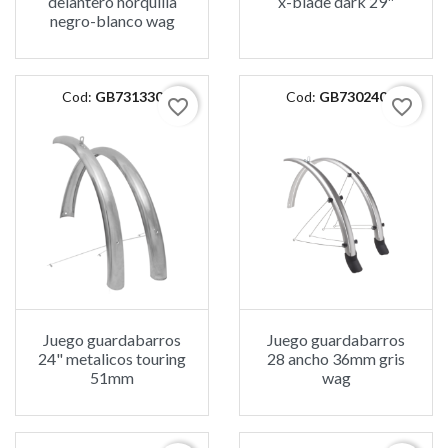
delantero horquilla
x-blade dark 29"
negro-blanco wag
Cod:
GB731330
Cod:
GB730240
favorite_border
favorite_border
Juego guardabarros
Juego guardabarros
24" metalicos touring
28 ancho 36mm gris
51mm
wag