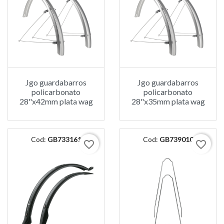
Jgo guardabarros
Jgo guardabarros
policarbonato
policarbonato
28"x42mm plata wag
28"x35mm plata wag
Cod:
GB733161
Cod:
GB739010
favorite_border
favorite_border