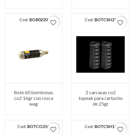
Cod:
BO80220
Cod:
BOTCSH25
favorite_border
favorite_border
Bote 60 bombonas
2 carcasas co2
co2 16gr con rosca
topeak para cartucho
wag
de 25gr
Cod:
BOTCO254
Cod:
BOTCSH16
favorite_border
favorite_border