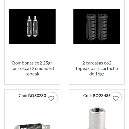
Bombonas co2 25gr
2 carcasas co2
con rosca (2 unidades)
topeak para cartucho
topeak
de 16gr
Cod:
BO80230
Cod:
BO2Z486
favorite_border
favorite_border