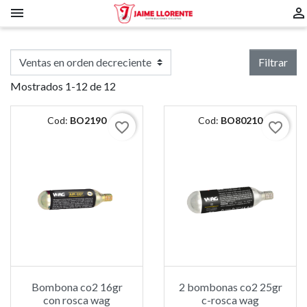


Filtrar
Mostrados 1-12 de 12
Cod:
BO2190
Cod:
BO80210
favorite_border
favorite_border
Bombona co2 16gr
2 bombonas co2 25gr
con rosca wag
c-rosca wag