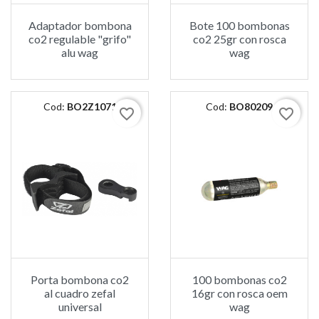
Adaptador bombona
Bote 100 bombonas
co2 regulable "grifo"
co2 25gr con rosca
alu wag
wag
Cod:
BO2Z1071
Cod:
BO80209
favorite_border
favorite_border
Porta bombona co2
100 bombonas co2
al cuadro zefal
16gr con rosca oem
universal
wag