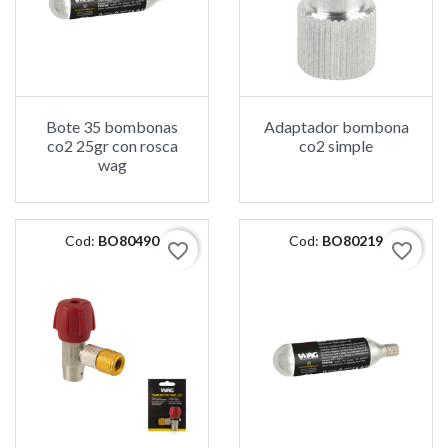
Bote 35 bombonas
Adaptador bombona
co2 25gr con rosca
co2 simple
wag
Cod:
BO80490
Cod:
BO80219
favorite_border
favorite_border