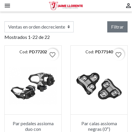


Filtrar
Mostrados 1-22 de 22
Cod:
PD77202
Cod:
PD77140
favorite_border
favorite_border
Par pedales assioma
Par calas assioma
duo con
negras (0º)