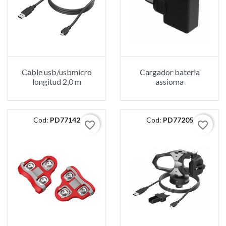
Cable usb/usbmicro
Cargador bateria
longitud 2,0 m
assioma
Cod:
PD77142
Cod:
PD77205
favorite_border
favorite_border