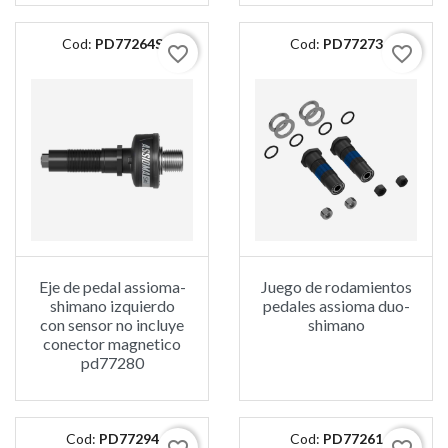
Cod:
PD77264S
Cod:
PD77273
favorite_border
favorite_border
Eje de pedal assioma-
Juego de rodamientos
shimano izquierdo
pedales assioma duo-
con sensor no incluye
shimano
conector magnetico
pd77280
Cod:
PD77294
Cod:
PD77261