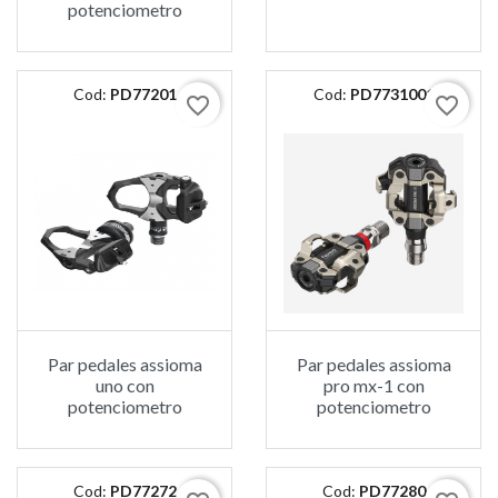
potenciometro
Cod:
PD77201
Cod:
PD7731001
favorite_border
favorite_border
Par pedales assioma
Par pedales assioma
uno con
pro mx-1 con
potenciometro
potenciometro
Cod:
PD77272
Cod:
PD77280