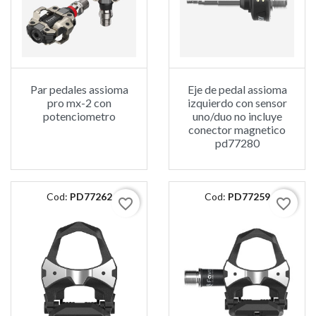
Par pedales assioma
Eje de pedal assioma
pro mx-2 con
izquierdo con sensor
potenciometro
uno/duo no incluye
conector magnetico
pd77280
Cod:
PD77262
Cod:
PD77259
favorite_border
favorite_border