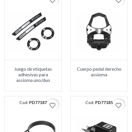
favorite_border
favorite_border
Juego de etiquetas
Cuerpo pedal derecho
adhesivas para
assioma
assioma uno/duo
Cod:
PD77187
Cod:
PD77185
favorite_border
favorite_border