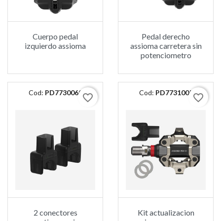
Cuerpo pedal
Pedal derecho
izquierdo assioma
assioma carretera sin
potenciometro
Cod:
PD7730060
Cod:
PD7731005
favorite_border
favorite_border
2 conectores
Kit actualizacion