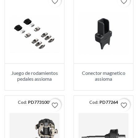
favorite_border
favorite_border
Juego de rodamientos
Conector magnetico
pedales assioma
assioma
Cod:
PD7731002
Cod:
PD77264
favorite_border
favorite_border