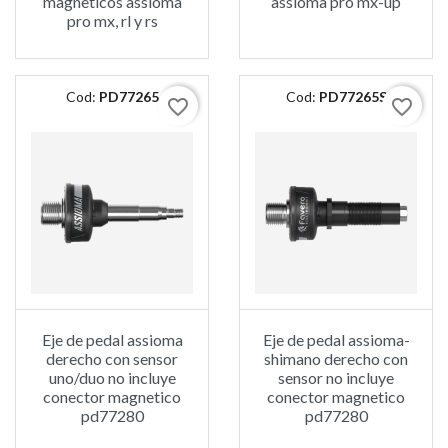
magneticos assioma
assioma pro mx-up
pro mx, rl y rs
Cod:
PD77265
Cod:
PD77265S
favorite_border
favorite_border
Eje de pedal assioma
Eje de pedal assioma-
derecho con sensor
shimano derecho con
uno/duo no incluye
sensor no incluye
conector magnetico
conector magnetico
pd77280
pd77280