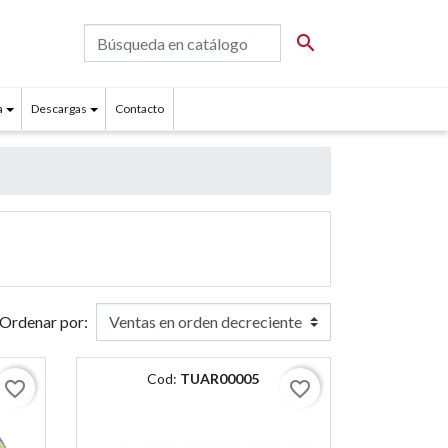

a
Descargas
Contacto
Ordenar por:
Cod:
TUAR00005
favorite_border
favorite_border