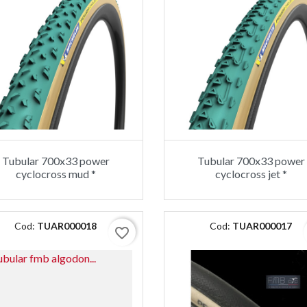
Tubular 700x33 power
Tubular 700x33 power
cyclocross mud *
cyclocross jet *
Cod:
TUAR000018
Cod:
TUAR000017
favorite_border