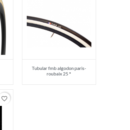
Tubular fmb algodon paris-
roubaix 25 *
favorite_border