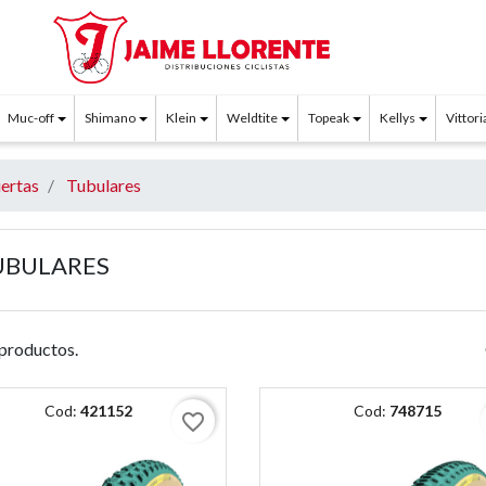
Muc-off
Shimano
Klein
Weldtite
Topeak
Kellys
Vittori
iertas
Tubulares
UBULARES
productos.
Cod:
421152
Cod:
748715
favorite_border