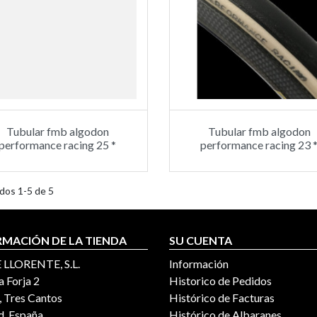
Tubular fmb algodon
Tubular fmb algodon
performance racing 25 *
performance racing 23 
dos 1-5 de 5
RMACIÓN DE LA TIENDA
SU CUENTA
 LLORENTE, S.L.
Información
a Forja 2
Historico de Pedidos
 Tres Cantos
Histórico de Facturas
, España
Histórico de Albaranes