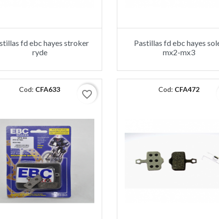
stillas fd ebc hayes stroker
Pastillas fd ebc hayes sol
ryde
mx2-mx3
Cod:
CFA633
Cod:
CFA472
favorite_border