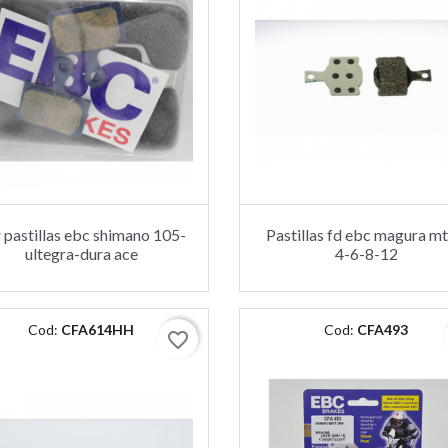
 pastillas ebc shimano 105-
Pastillas fd ebc magura mt
ultegra-dura ace
4-6-8-12
Cod:
CFA614HH
Cod:
CFA493
favorite_border