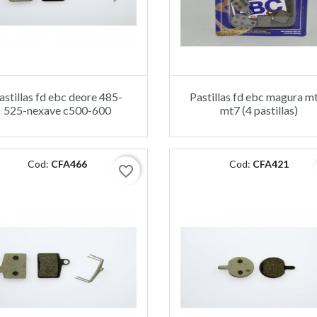
astillas fd ebc deore 485-
Pastillas fd ebc magura m
525-nexave c500-600
mt7 (4 pastillas)
Cod:
CFA466
Cod:
CFA421
favorite_border