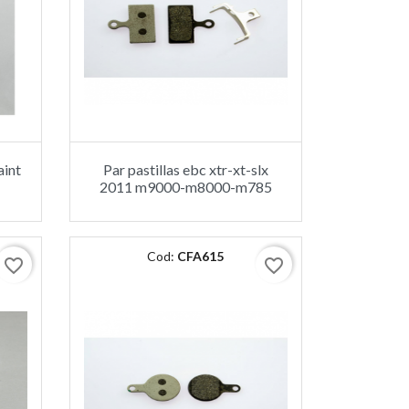
aint
Par pastillas ebc xtr-xt-slx
2011 m9000-m8000-m785
Cod:
CFA615
favorite_border
favorite_border