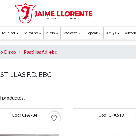
Muc-off
Shimano
Klein
Weldtite
Topeak
Kellys
Vittori
no Disco
Pastillas f.d. ebc
STILLAS F.D. EBC
 productos.
Cod:
CFA734
Cod:
CFA619
favorite_border