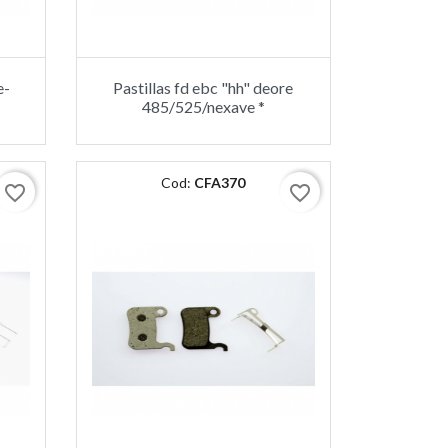
e-
Pastillas fd ebc "hh" deore
485/525/nexave *
Cod:
CFA370
favorite_border
favorite_border