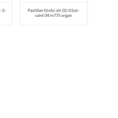
1-3-
Pastillas fd ebc xtr 02-03,xt-
saint 04 m775 organ