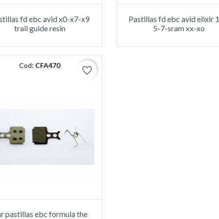
stillas fd ebc avid x0-x7-x9
Pastillas fd ebc avid elixir 
trail guide resin
5-7-sram xx-xo
Cod:
CFA470
favorite_border
r pastillas ebc formula the