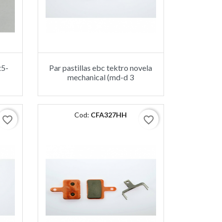
t5-
Par pastillas ebc tektro novela
mechanical (md-d 3
Cod:
CFA327HH
favorite_border
favorite_border