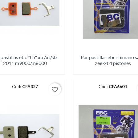
 pastillas ebc "hh" xtr/xt/slx
Par pastillas ebc shimano s
2011 m9000/m8000
zee-xt 4 pistones
Cod:
CFA327
Cod:
CFA6604
favorite_border