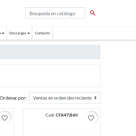

a
Descargas
Contacto
Ordenar por:
Cod:
CFA472HH
favorite_border
favorite_border