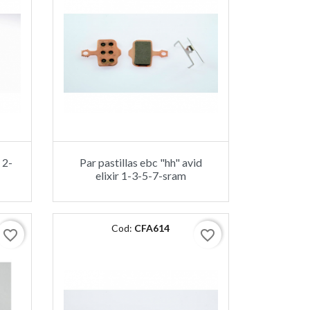
 2-
Par pastillas ebc "hh" avid
elixir 1-3-5-7-sram
Cod:
CFA614
favorite_border
favorite_border