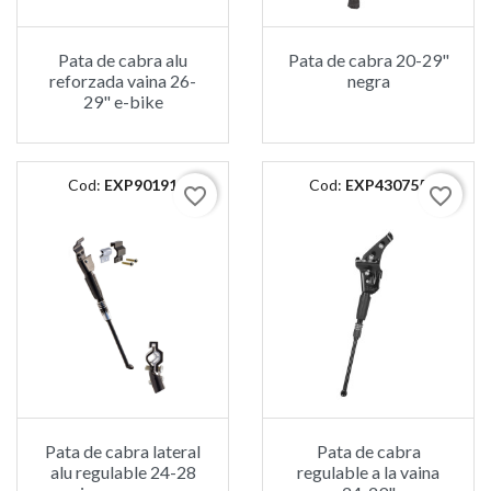
Pata de cabra alu
Pata de cabra 20-29"
reforzada vaina 26-
negra
29" e-bike
Cod:
EXP90191
Cod:
EXP430755
favorite_border
favorite_border
Pata de cabra lateral
Pata de cabra
alu regulable 24-28
regulable a la vaina