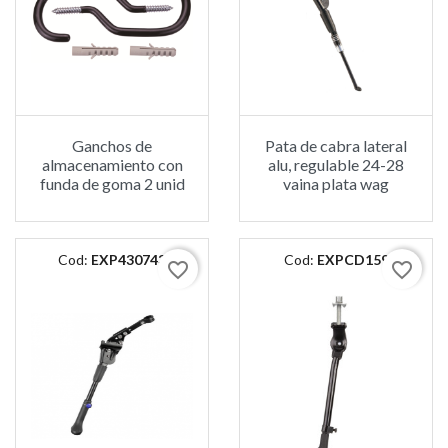
Ganchos de
Pata de cabra lateral
almacenamiento con
alu, regulable 24-28
funda de goma 2 unid
vaina plata wag
Cod:
EXP430743
Cod:
EXPCD159
favorite_border
favorite_border