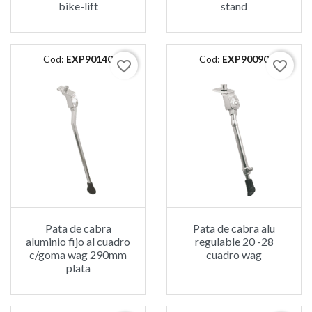
bike-lift
stand
Cod:
EXP90140
Cod:
EXP90090
favorite_border
favorite_border
Pata de cabra
Pata de cabra alu
aluminio fijo al cuadro
regulable 20 -28
c/goma wag 290mm
cuadro wag
plata