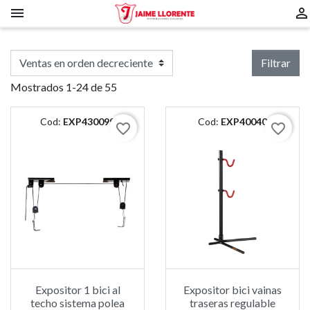


Filtrar
Mostrados 1-24 de 55
Cod:
EXP430099
Cod:
EXP40040
favorite_border
favorite_border
Expositor 1 bici al
Expositor bici vainas
techo sistema polea
traseras regulable