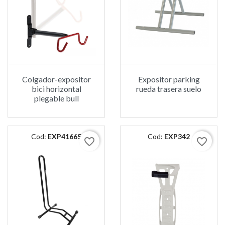
Colgador-expositor
Expositor parking
bici horizontal
rueda trasera suelo
plegable bull
Cod:
EXP41665
Cod:
EXP342
favorite_border
favorite_border