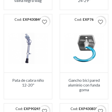
vaina negra wag
24-29"
Cod:
EXP430840
Cod:
EXP76
favorite_border
favorite_border
Pata de cabra niño
Gancho bici pared
12-20"
aluminio con funda
goma
Cod:
EXP90241
Cod:
EXP430835
favorite_border
favorite_border