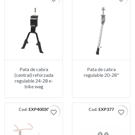
Pata de cabra
Pata de cabra
(central) reforzada
regulable 20-28"
regulable 24-28 e-
bike wag
Cod:
EXP40030
Cod:
EXP377
favorite_border
favorite_border