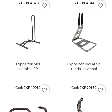
Cod:
EXP40700
Cod:
EXP40140
favorite_border
favorite_border
Expositor bici
Expositor bici al eje
ajustable 29"
rueda universal
Cod:
EXP40010
Cod:
EXP90180
favorite_border
favorite_border