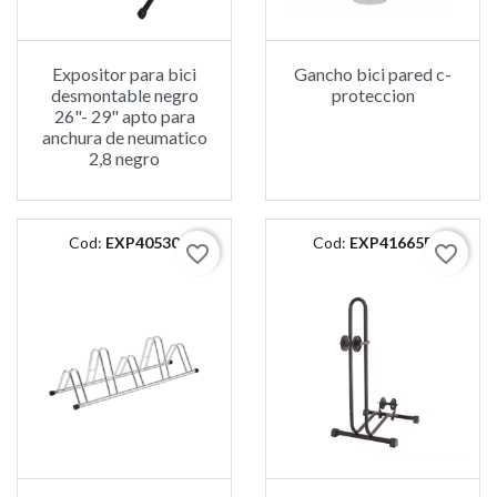
Expositor para bici
Gancho bici pared c-
desmontable negro
proteccion
26"- 29" apto para
anchura de neumatico
2,8 negro
Cod:
EXP40530
Cod:
EXP41665R
favorite_border
favorite_border