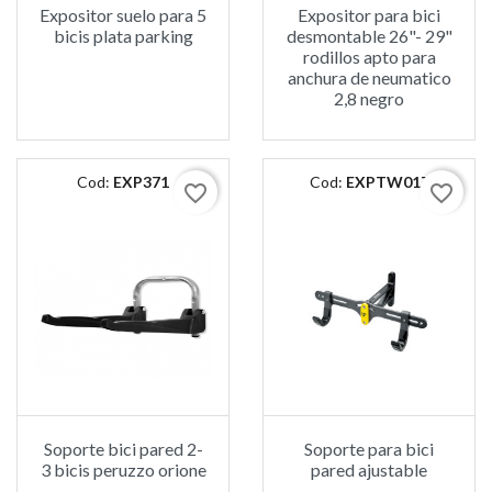
Expositor suelo para 5
Expositor para bici
bicis plata parking
desmontable 26"- 29"
rodillos apto para
anchura de neumatico
2,8 negro
Cod:
EXP371
Cod:
EXPTW017
favorite_border
favorite_border
Soporte bici pared 2-
Soporte para bici
3 bicis peruzzo orione
pared ajustable