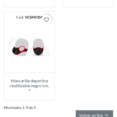
Cod:
VESM01M
favorite_border
Mascarilla deportiva
reutilizable negro t.m.
*
Mostrados 1-3 de 3

Volver arriba