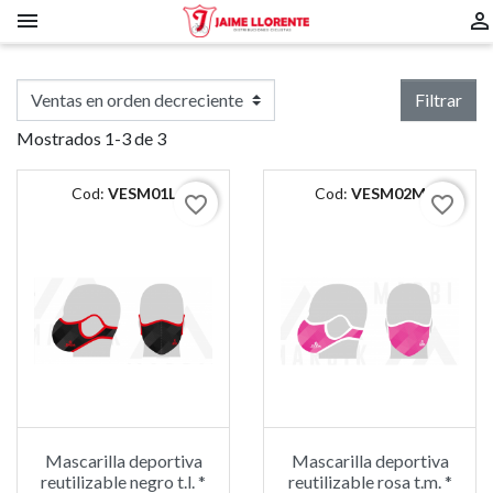


Filtrar
Mostrados 1-3 de 3
Cod:
VESM01L
Cod:
VESM02M
favorite_border
favorite_border
Mascarilla deportiva
Mascarilla deportiva
reutilizable negro t.l. *
reutilizable rosa t.m. *