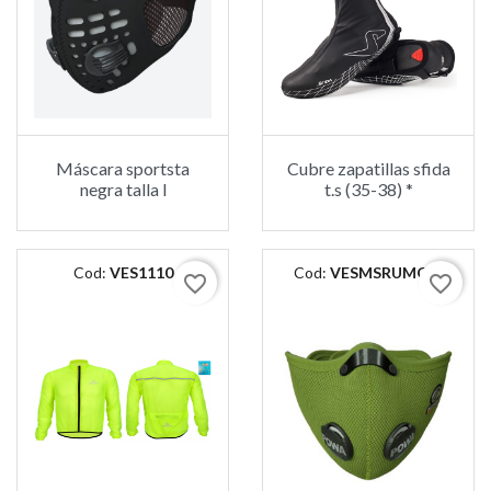
Máscara sportsta
Cubre zapatillas sfida
negra talla l
t.s (35-38) *
Cod:
VES1110
Cod:
VESMSRUMGM
favorite_border
favorite_border