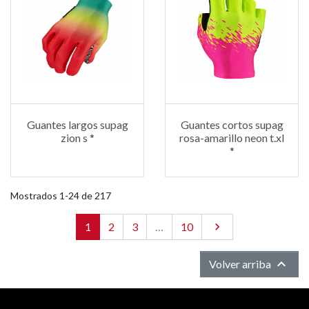
Guantes largos supag
Guantes cortos supag
zion s *
rosa-amarillo neon t.xl
*
Mostrados 1-24 de 217
1
2
3
…
10
Siguiente


Volver arriba