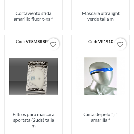
Cortaviento sfida
Máscara ultralight
amarillo fluor t-xs *
verde talla m
Cod:
VESMSRSFM
Cod:
VE1910
favorite_border
favorite_border
Filtros para máscara
Cinta de pelo "j "
sportsta (2uds) talla
amarilla *
m