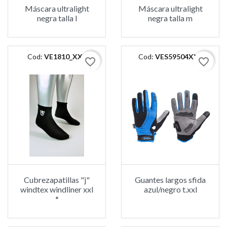
Máscara ultralight
Máscara ultralight
negra talla l
negra talla m
Cod:
VE1810_XXL
Cod:
VES59504XXL
favorite_border
favorite_border
Cubrezapatillas "j"
Guantes largos sfida
windtex windliner xxl
azul/negro t.xxl
*