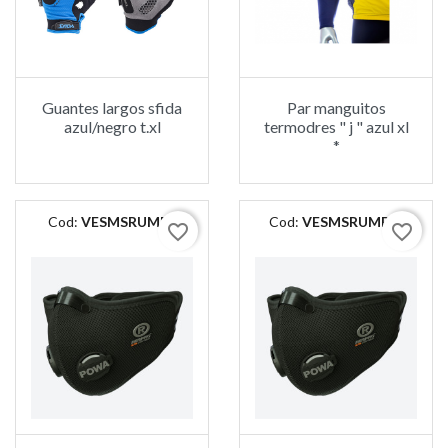
Guantes largos sfida
Par manguitos
azul/negro t.xl
termodres " j " azul xl
*
Cod:
VESMSRUMBL
Cod:
VESMSRUMBM
favorite_border
favorite_border