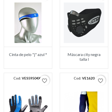
Cinta de pelo "j" azul *
Máscara city negra
talla l
Cod:
VES59504XL
Cod:
VE1620
favorite_border
favorite_border