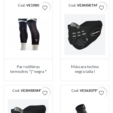
Cod:
VE1980
Cod:
VESMSRTMBL
favorite_border
favorite_border
Par rodilleras
Máscara techno
termodres "j" negra *
negra talla l
Cod:
VESMSRSMBL
Cod:
VES63079S
favorite_border
favorite_border