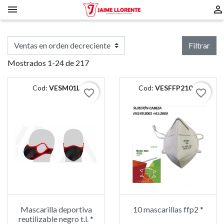


Filtrar
Mostrados 1-24 de 217
Cod:
VESM01L
Cod:
VESFFP210C
favorite_border
favorite_border
Mascarilla deportiva
10 mascarillas ffp2 *
reutilizable negro t.l. *