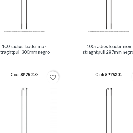
100 radios leader inox
100 radios leader inox
straghtpull 300mm negro
straghtpull 287mm negr
Cod:
SP75210
Cod:
SP75201
favorite_border