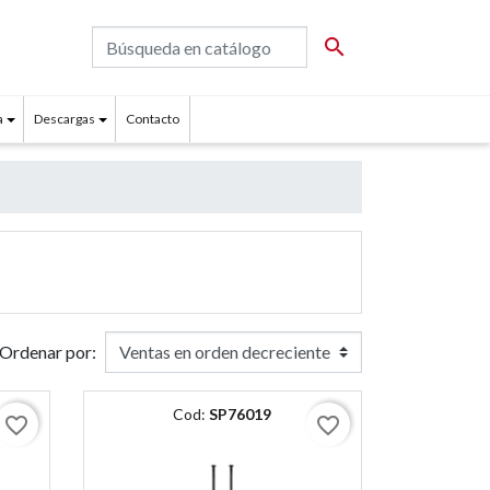

a
Descargas
Contacto
Ordenar por:
Cod:
SP76019
favorite_border
favorite_border