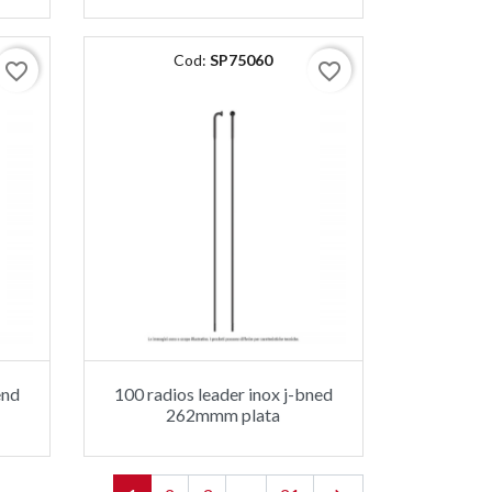
Cod:
SP75060
favorite_border
favorite_border
end
100 radios leader inox j-bned
262mmm plata