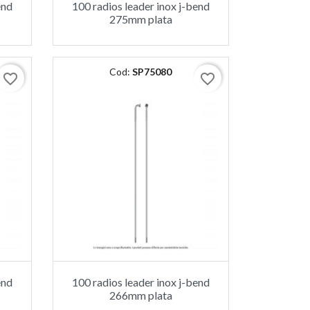
end
100 radios leader inox j-bend
275mm plata
Cod:
SP75080
favorite_border
favorite_border
end
100 radios leader inox j-bend
266mm plata