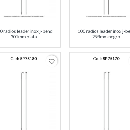
0 radios leader inox j-bend
100 radios leader inox j-b
301mm plata
298mm negro
Cod:
SP75180
Cod:
SP75170
favorite_border