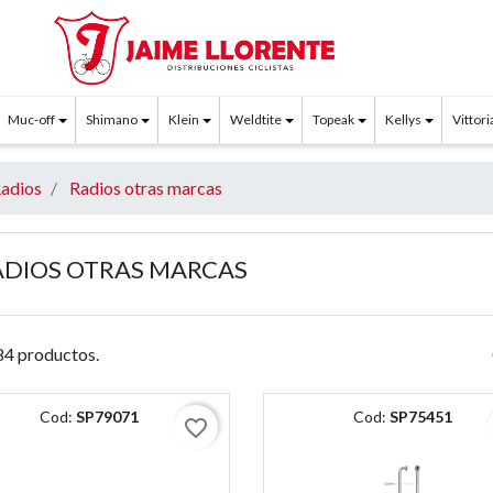
Muc-off
Shimano
Klein
Weldtite
Topeak
Kellys
Vittori
adios
Radios otras marcas
ADIOS OTRAS MARCAS
4 productos.
Cod:
SP79071
Cod:
SP75451
favorite_border