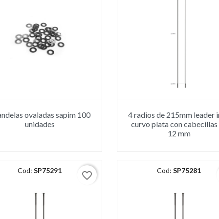
andelas ovaladas sapim 100
4 radios de 215mm leader 
unidades
curvo plata con cabecillas
12 mm
Cod:
SP75291
Cod:
SP75281
favorite_border