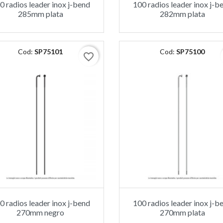
0 radios leader inox j-bend
100 radios leader inox j-b
285mm plata
282mm plata
Cod:
SP75101
Cod:
SP75100
favorite_border
0 radios leader inox j-bend
100 radios leader inox j-b
270mm negro
270mm plata