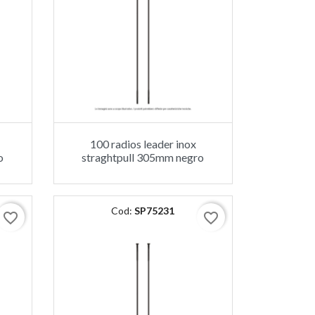
100 radios leader inox
o
straghtpull 305mm negro
Cod:
SP75231
favorite_border
favorite_border