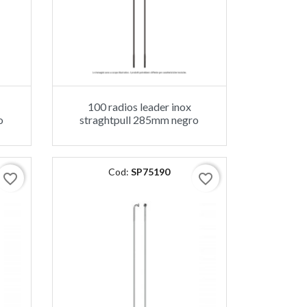
100 radios leader inox
o
straghtpull 285mm negro
Cod:
SP75190
favorite_border
favorite_border