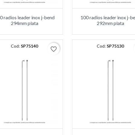
0 radios leader inox j-bend
100 radios leader inox j-b
294mm plata
292mm plata
Cod:
SP75140
Cod:
SP75130
favorite_border