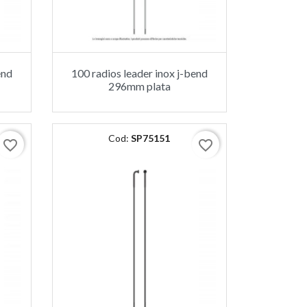
end
100 radios leader inox j-bend
296mm plata
Cod:
SP75151
favorite_border
favorite_border