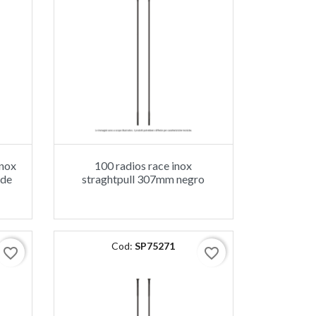
inox
100 radios race inox
 de
straghtpull 307mm negro
Cod:
SP75271
favorite_border
favorite_border