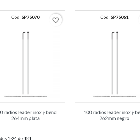
Cod:
SP75070
Cod:
SP75061
favorite_border
0 radios leader inox j-bend
100 radios leader inox j-b
264mm plata
262mm negro
dos 1-24 de 484