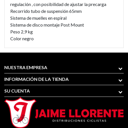
regulación , con posibilidad de ajustar la precarga
Recorrido tubo de suspensión 65mm
Sistema de muelles en espiral
Sistema de disco montaje Post Mount
Peso 2,9 kg
Color negro
NUESTRA EMPRESA
INFORMACIÓN DE LA TIENDA
SU CUENTA